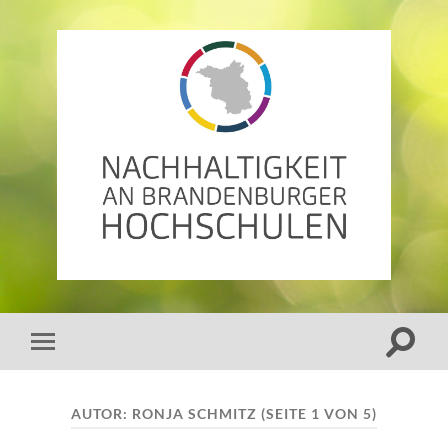
AG
Nachhaltigkeit
an
Brandenburger
Hochschulen
Suchfe
Mobile-
ein-/a
Menü
ein-/ausblenden
AUTOR:
RONJA SCHMITZ
(SEITE 1 VON 5)