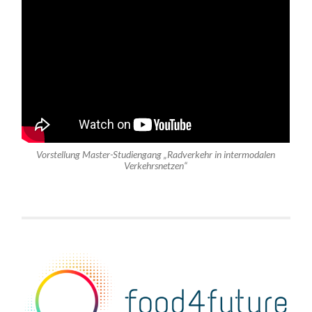
Vorstellung Master-Studiengang „Radverkehr in intermodalen
Verkehrsnetzen“