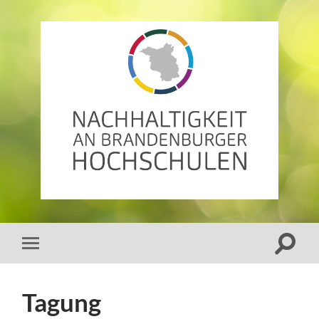
AG
Nachhaltigkeit
an
Brandenburger
Hochschulen
Suchfe
Mobile-
ein-/a
Menü
ein-/ausblenden
Tagung