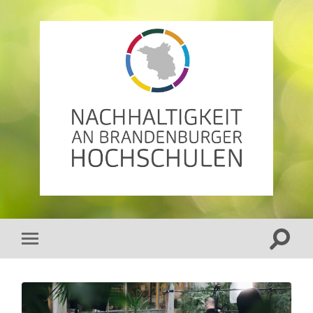
AG
Nachhaltigkeit
an
Brandenburger
Hochschulen
Suchfe
Mobile-
ein-/a
Menü
ein-/ausblenden