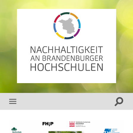
AG
Nachhaltigkeit
an
Brandenburger
Hochschulen
Suchfe
Mobile-
ein-/a
Menü
ein-/ausblenden